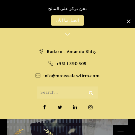
نحن نركز على النتائج
اتصل بنا الآن
Ski
t
conten
Badaro - Amanda Bldg.
+961 1 390 509
info@moussalawfirm.com
Search
Search
for:
Facebook
Twitter
Linkedin
Instagram
Menu